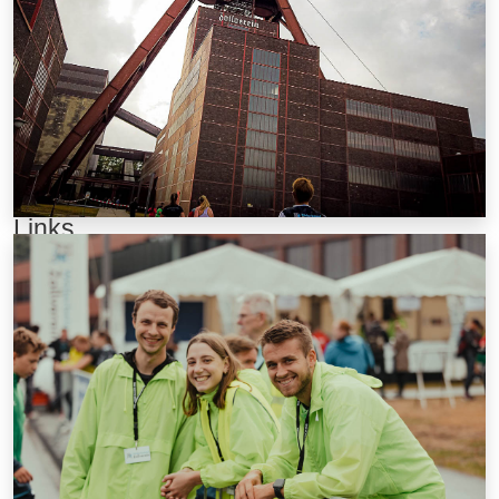
berthold.hiegemann@lt-stoppenberg.de
+49 1573 2048483
Hattramstraße 75, 45329 Essen
Links
Anmeldung
Anfahrt
Partner
Presse
Impressum
Haftung & Teilnahme