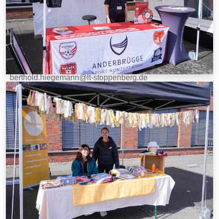
Kontakt
berthold.hiegemann@lt-stoppenberg.de
+49 1573 2048483
Hattramstraße 75, 45329 Essen
Links
Anmeldung
Anfahrt