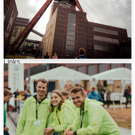
berthold.hiegemann@lt-stoppenberg.de
+49 1573 2048483
Hattramstraße 75, 45329 Essen
Links
Anmeldung
Anfahrt
Partner
Presse
Impressum
Haftung & Teilnahme